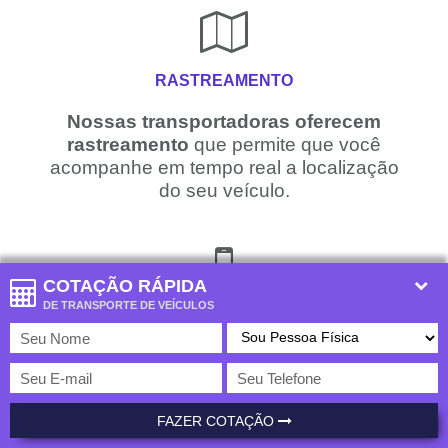
RASTREAMENTO
Nossas transportadoras oferecem
rastreamento
que permite que você
acompanhe em tempo real a localização
do seu veículo.
COTAÇÃO RÁPIDA
DE TRANSPORTE DE VEÍCULOS
TECNOLOGIA
Temos a
única plataforma do Brasil
que
fornece cotação com centenas de
transportadoras. Use a nossa tecnologia
para
economizar no transporte de
FAZER COTAÇÃO
veículos
!