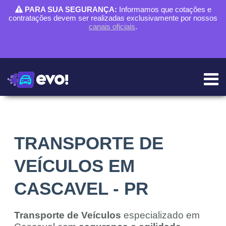
PARA SUA SEGURANÇA:
Informamos que cotações e
contratações devem ser realizadas exclusivamente por nossos
canais oficiais
.
TRANSPORTE DE
VEÍCULOS EM
CASCAVEL - PR
Transporte de Veículos
especializado em