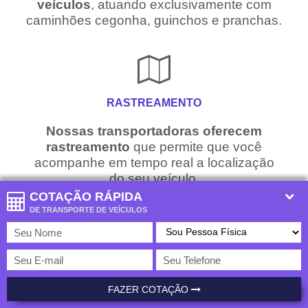
veículos
, atuando exclusivamente com
caminhões cegonha, guinchos e pranchas.
RASTREAMENTO
Nossas transportadoras oferecem
rastreamento
que permite que você
acompanhe em tempo real a localização
do seu veículo.
COTAÇÃO RÁPIDA
DE TRANSPORTE DE VEÍCULOS
TECNOLOGIA
Temos a
única plataforma do Brasil
que
FAZER COTAÇÃO
fornece cotação com centenas de