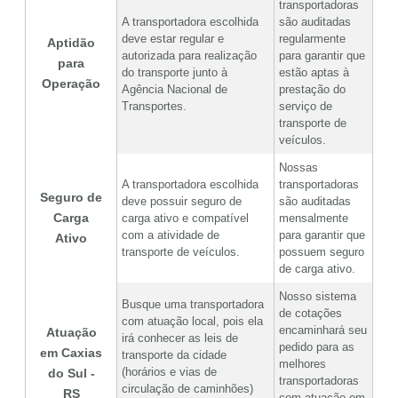
transportadoras
A transportadora escolhida
são auditadas
deve estar regular e
regularmente
Aptidão
autorizada para realização
para garantir que
para
do transporte junto à
estão aptas à
Operação
Agência Nacional de
prestação do
Transportes.
serviço de
transporte de
veículos.
Nossas
A transportadora escolhida
transportadoras
Seguro de
deve possuir seguro de
são auditadas
Carga
carga ativo e compatível
mensalmente
com a atividade de
para garantir que
Ativo
transporte de veículos.
possuem seguro
de carga ativo.
Nosso sistema
Busque uma transportadora
de cotações
com atuação local, pois ela
encaminhará seu
Atuação
irá conhecer as leis de
pedido para as
em Caxias
transporte da cidade
melhores
(horários e vias de
do Sul -
transportadoras
circulação de caminhões)
RS
com atuação em