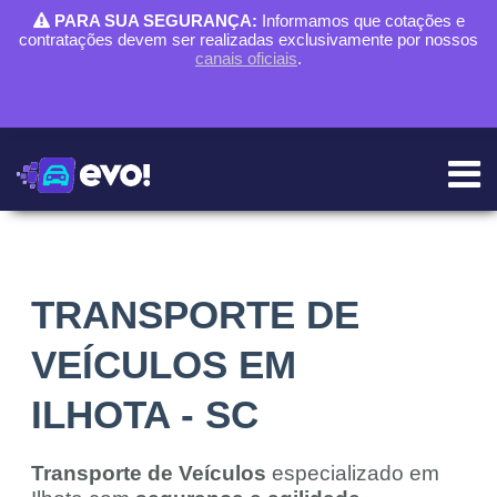
PARA SUA SEGURANÇA:
Informamos que cotações e
contratações devem ser realizadas exclusivamente por nossos
canais oficiais
.
TRANSPORTE DE
VEÍCULOS EM
ILHOTA - SC
Transporte de Veículos
especializado em