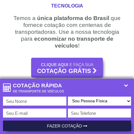
TECNOLOGIA
Temos a
única plataforma do Brasil
que
fornece cotação com centenas de
transportadoras. Use a nossa tecnologia
para
economizar no transporte de
veículos
!
CLIQUE AQUI
E FAÇA SUA
COTAÇÃO GRÁTIS
COM
VÁRIAS TRANSPORTADORAS
!
COTAÇÃO RÁPIDA
DE TRANSPORTE DE VEÍCULOS
MAIOR REDE DE
FAZER COTAÇÃO
TRANSPORTADORAS