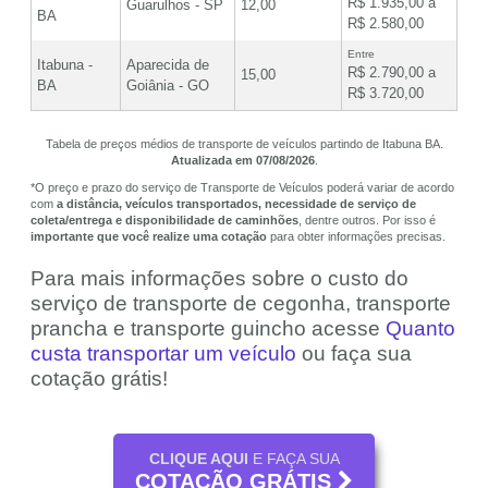
R$ 1.935,00 a
Guarulhos - SP
12,00
BA
R$ 2.580,00
Entre
Itabuna -
Aparecida de
R$ 2.790,00 a
15,00
BA
Goiânia - GO
R$ 3.720,00
Tabela de preços médios de transporte de veículos partindo de Itabuna BA.
Atualizada em 07/08/2026
.
*O preço e prazo do serviço de Transporte de Veículos poderá variar de acordo
com
a distância, veículos transportados, necessidade de serviço de
coleta/entrega e disponibilidade de caminhões
, dentre outros. Por isso é
importante que você realize uma cotação
para obter informações precisas.
Para mais informações sobre o custo do
serviço de transporte de cegonha, transporte
prancha e transporte guincho acesse
Quanto
custa transportar um veículo
ou faça sua
cotação grátis!
CLIQUE AQUI
E FAÇA SUA
COTAÇÃO GRÁTIS