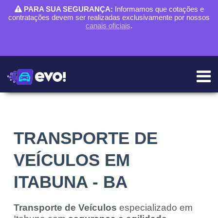
PARA SUA SEGURANÇA:
Informamos que cotações e
contratações devem ser realizadas exclusivamente por nossos
canais oficiais
.
TRANSPORTE DE
VEÍCULOS EM
ITABUNA - BA
Transporte de Veículos
especializado em