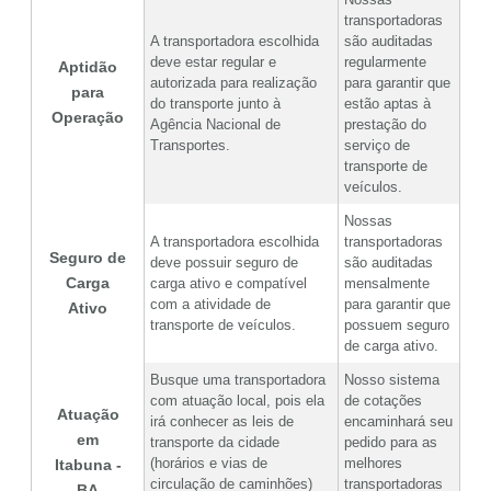
transportadoras
A transportadora escolhida
são auditadas
deve estar regular e
regularmente
Aptidão
autorizada para realização
para garantir que
para
do transporte junto à
estão aptas à
Operação
Agência Nacional de
prestação do
Transportes.
serviço de
transporte de
veículos.
Nossas
A transportadora escolhida
transportadoras
Seguro de
deve possuir seguro de
são auditadas
Carga
carga ativo e compatível
mensalmente
com a atividade de
para garantir que
Ativo
transporte de veículos.
possuem seguro
de carga ativo.
Busque uma transportadora
Nosso sistema
com atuação local, pois ela
de cotações
Atuação
irá conhecer as leis de
encaminhará seu
em
transporte da cidade
pedido para as
(horários e vias de
melhores
Itabuna -
circulação de caminhões)
transportadoras
BA