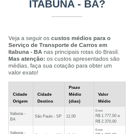
ITABUNA - BA?
Veja a seguir os
custos médios para o
Serviço de Transporte de Carros em
Itabuna - BA
nas principais rotas do Brasil.
Mas atenção:
os custos apresentados são
médias, faça sua cotação para obter um
valor exato!
Prazo
Cidade
Cidade
Médio
Valor
Origem
Destino
(dias)
Médio
Entre
Itabuna -
R$ 1.777,50 a
São Paulo - SP
12,00
BA
R$ 2.370,00
Entre
Itabuna -