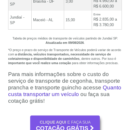
R$ 4.950,00 a
Brasília - DF
3,00
SP
R$ 6.600,00
Entre
Jundiaí -
R$ 2.835,00 a
Maceió - AL
15,00
SP
R$ 3.780,00
Tabela de preços médios de transporte de veículos partindo de Jundiaí SP.
Atualizada em 09/08/2026
.
*O preço e prazo do serviço de Transporte de Veículos poderá variar de acordo
com
a distância, veículos transportados, necessidade de serviço de
coleta/entrega e disponibilidade de caminhões
, dentre outros. Por isso é
importante que você realize uma cotação
para obter informações precisas.
Para mais informações sobre o custo do
serviço de transporte de cegonha, transporte
prancha e transporte guincho acesse
Quanto
custa transportar um veículo
ou faça sua
cotação grátis!
CLIQUE AQUI
E FAÇA SUA
COTAÇÃO GRÁTIS