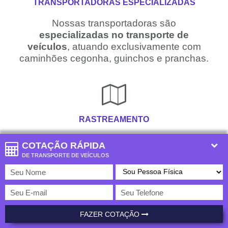
TRANSPORTADORAS ESPECIALIZADAS
Nossas transportadoras são
especializadas no transporte de
veículos
, atuando exclusivamente com
caminhões cegonha, guinchos e pranchas.
RASTREAMENTO
Nossas transportadoras oferecem
COTAÇÃO RÁPIDA
rastreamento
que permite que você
DE TRANSPORTE DE VEÍCULOS
acompanhe em tempo real a localização
do seu veículo.
FAZER COTAÇÃO