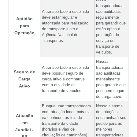
transportadoras
A transportadora escolhida
são auditadas
deve estar regular e
regularmente
Aptidão
autorizada para realização
para garantir que
para
do transporte junto à
estão aptas à
Operação
Agência Nacional de
prestação do
Transportes.
serviço de
transporte de
veículos.
Nossas
A transportadora escolhida
transportadoras
Seguro de
deve possuir seguro de
são auditadas
Carga
carga ativo e compatível
mensalmente
com a atividade de
para garantir que
Ativo
transporte de veículos.
possuem seguro
de carga ativo.
Busque uma transportadora
Nosso sistema
com atuação local, pois ela
de cotações
Atuação
irá conhecer as leis de
encaminhará seu
em
transporte da cidade
pedido para as
(horários e vias de
melhores
Jundiaí -
circulação de caminhões)
transportadoras
SP