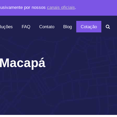
lusivamente por nossos
canais oficiais
.
luções
FAQ
Contato
Blog
Cotação
m Macapá