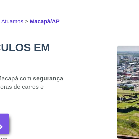
e Atuamos
Macapá/AP
CULOS EM
 Macapá com
segurança
oras de carros e