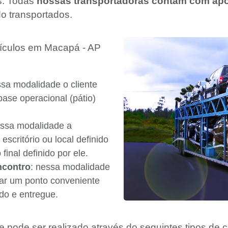
s. Todas
nossas transportadoras contam com apól
o transportados.
eículos em Macapá - AP
ssa modalidade o cliente
base operacional (pátio)
essa modalidade a
 escritório ou local definido
final definido por ele.
ncontro
: nessa modalidade
nar um ponto conveniente
ado e entregue.
te pode ser realizado através do seguintes tipos de