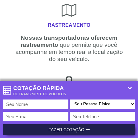
RASTREAMENTO
Nossas transportadoras oferecem
rastreamento
que permite que você
acompanhe em tempo real a localização
do seu veículo.
COTAÇÃO RÁPIDA
DE TRANSPORTE DE VEÍCULOS
TECNOLOGIA
Temos a
única plataforma do Brasil
que
fornece cotação com centenas de
transportadoras. Use a nossa tecnologia
para
economizar no transporte de
FAZER COTAÇÃO
veículos
!