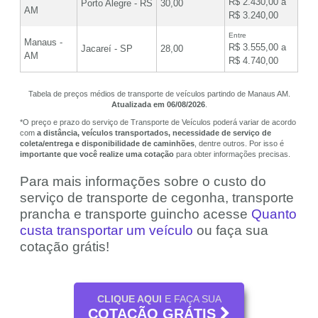
R$ 2.430,00 a
Porto Alegre - RS
30,00
AM
R$ 3.240,00
Entre
Manaus -
R$ 3.555,00 a
Jacareí - SP
28,00
AM
R$ 4.740,00
Tabela de preços médios de transporte de veículos partindo de Manaus AM.
Atualizada em 06/08/2026
.
*O preço e prazo do serviço de Transporte de Veículos poderá variar de acordo
com
a distância, veículos transportados, necessidade de serviço de
coleta/entrega e disponibilidade de caminhões
, dentre outros. Por isso é
importante que você realize uma cotação
para obter informações precisas.
Para mais informações sobre o custo do
serviço de transporte de cegonha, transporte
prancha e transporte guincho acesse
Quanto
custa transportar um veículo
ou faça sua
cotação grátis!
CLIQUE AQUI
E FAÇA SUA
COTAÇÃO GRÁTIS