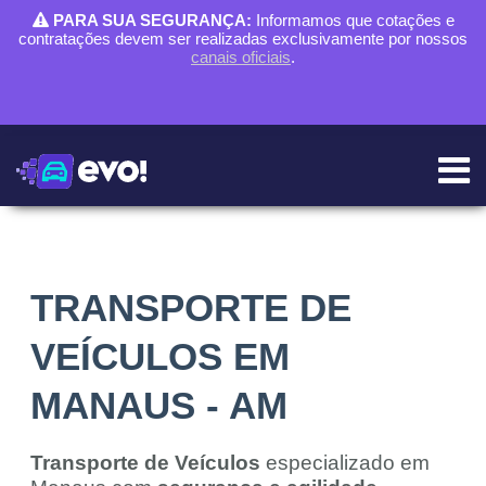
PARA SUA SEGURANÇA:
Informamos que cotações e
contratações devem ser realizadas exclusivamente por nossos
canais oficiais
.
TRANSPORTE DE
VEÍCULOS EM
MANAUS - AM
Transporte de Veículos
especializado em