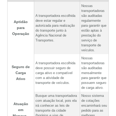
Nossas
transportadoras
A transportadora escolhida
são auditadas
deve estar regular e
regularmente
Aptidão
autorizada para realização
para garantir que
para
do transporte junto à
estão aptas à
Operação
Agência Nacional de
prestação do
Transportes.
serviço de
transporte de
veículos.
Nossas
A transportadora escolhida
transportadoras
Seguro de
deve possuir seguro de
são auditadas
Carga
carga ativo e compatível
mensalmente
com a atividade de
para garantir que
Ativo
transporte de veículos.
possuem seguro
de carga ativo.
Busque uma transportadora
Nosso sistema
com atuação local, pois ela
de cotações
Atuação
irá conhecer as leis de
encaminhará seu
em
transporte da cidade
pedido para as
(horários e vias de
melhores
Manaus -