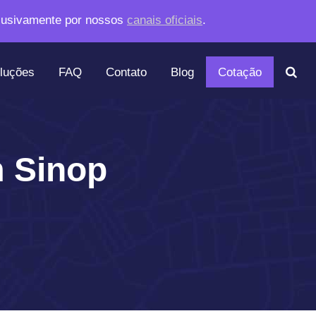
lusivamente por nossos
canais oficiais
.
luções
FAQ
Contato
Blog
Cotação
m Sinop