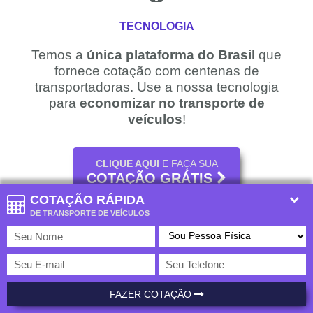
TECNOLOGIA
Temos a
única plataforma do Brasil
que
fornece cotação com centenas de
transportadoras. Use a nossa tecnologia
para
economizar no transporte de
veículos
!
CLIQUE AQUI
E FAÇA SUA
COTAÇÃO GRÁTIS
COTAÇÃO RÁPIDA
COM
VÁRIAS TRANSPORTADORAS
!
DE TRANSPORTE DE VEÍCULOS
MAIOR REDE DE
FAZER COTAÇÃO