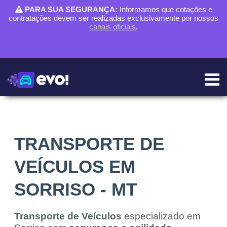
PARA SUA SEGURANÇA:
Informamos que cotações e
contratações devem ser realizadas exclusivamente por nossos
canais oficiais
.
TRANSPORTE DE
VEÍCULOS EM
SORRISO - MT
Transporte de Veículos
especializado em