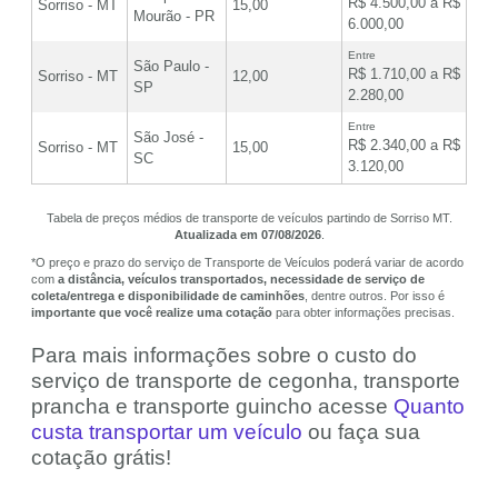
R$ 4.500,00 a R$
Sorriso - MT
15,00
Mourão - PR
6.000,00
Entre
São Paulo -
R$ 1.710,00 a R$
Sorriso - MT
12,00
SP
2.280,00
Entre
São José -
R$ 2.340,00 a R$
Sorriso - MT
15,00
SC
3.120,00
Tabela de preços médios de transporte de veículos partindo de Sorriso MT.
Atualizada em 07/08/2026
.
*O preço e prazo do serviço de Transporte de Veículos poderá variar de acordo
com
a distância, veículos transportados, necessidade de serviço de
coleta/entrega e disponibilidade de caminhões
, dentre outros. Por isso é
importante que você realize uma cotação
para obter informações precisas.
Para mais informações sobre o custo do
serviço de transporte de cegonha, transporte
prancha e transporte guincho acesse
Quanto
custa transportar um veículo
ou faça sua
cotação grátis!