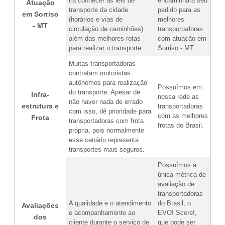
irá conhecer as leis de
encaminhará seu
Atuação
transporte da cidade
pedido para as
em Sorriso
(horários e vias de
melhores
- MT
circulação de caminhões)
transportadoras
além das melhores rotas
com atuação em
para realizar o transporte.
Sorriso - MT.
Muitas transportadoras
contratam motoristas
autônomos para realização
Possuímos em
do transporte. Apesar de
Infra-
nossa rede as
não haver nada de errado
estrutura e
transportadoras
com isso, dê prioridade para
com as melhores
Frota
transportadoras com frota
frotas do Brasil.
própria, pois normalmente
esse cenário representa
transportes mais seguros.
Possuímos a
única métrica de
avaliação de
transportadoras
A qualidade e o atendimento
do Brasil, o
Avaliações
e acompanhamento ao
EVO! Score!,
dos
cliente durante o serviço de
que pode ser