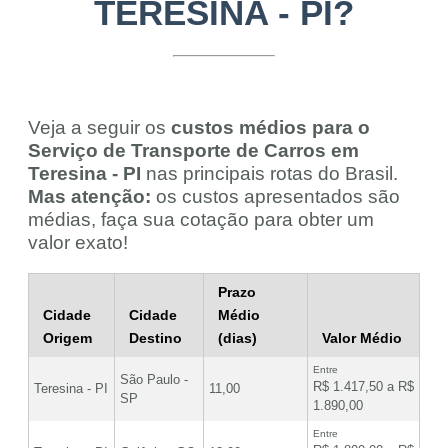
TERESINA - PI?
Veja a seguir os
custos médios para o
Serviço de Transporte de Carros em
Teresina - PI
nas principais rotas do Brasil.
Mas atenção:
os custos apresentados são
médias, faça sua cotação para obter um
valor exato!
Prazo
Cidade
Cidade
Médio
Origem
Destino
(dias)
Valor Médio
Entre
São Paulo -
R$ 1.417,50 a R$
Teresina - PI
11,00
SP
1.890,00
Entre