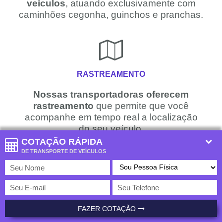
veículos
, atuando exclusivamente com
caminhões cegonha, guinchos e pranchas.
RASTREAMENTO
Nossas transportadoras oferecem
rastreamento
que permite que você
acompanhe em tempo real a localização
do seu veículo.
COTAÇÃO RÁPIDA
DE TRANSPORTE DE VEÍCULOS
TECNOLOGIA
Temos a
única plataforma do Brasil
que
FAZER COTAÇÃO
fornece cotação com centenas de