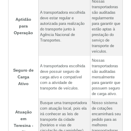
Nossas
transportadoras
A transportadora escolhida
são auditadas
deve estar regular e
regularmente
Aptidão
autorizada para realização
para garantir que
para
do transporte junto à
estão aptas à
Operação
Agência Nacional de
prestação do
Transportes.
serviço de
transporte de
veículos.
Nossas
A transportadora escolhida
transportadoras
Seguro de
deve possuir seguro de
são auditadas
Carga
carga ativo e compatível
mensalmente
com a atividade de
para garantir que
Ativo
transporte de veículos.
possuem seguro
de carga ativo.
Busque uma transportadora
Nosso sistema
com atuação local, pois ela
de cotações
Atuação
irá conhecer as leis de
encaminhará seu
em
transporte da cidade
pedido para as
(horários e vias de
melhores
Teresina -
circulação de caminhões)
transportadoras