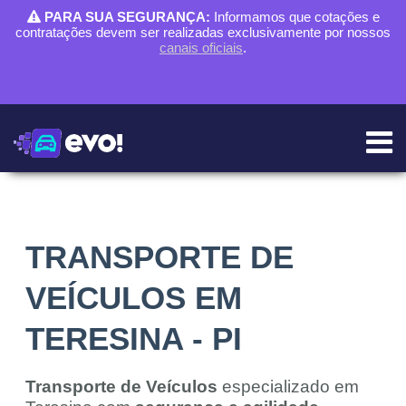
PARA SUA SEGURANÇA:
Informamos que cotações e
contratações devem ser realizadas exclusivamente por nossos
canais oficiais
.
TRANSPORTE DE
VEÍCULOS EM
TERESINA - PI
Transporte de Veículos
especializado em