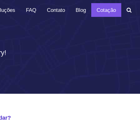
luções
FAQ
Contato
Blog
Cotação
ry!
dar?